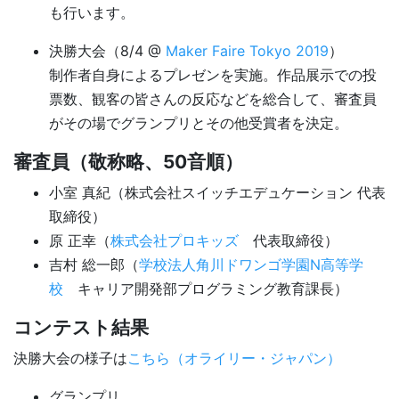
も行います。
決勝大会（8/4 @
Maker Faire Tokyo 2019
）
制作者自身によるプレゼンを実施。作品展示での投
票数、観客の皆さんの反応などを総合して、審査員
がその場でグランプリとその他受賞者を決定。
審査員（敬称略、50音順）
小室 真紀（株式会社スイッチエデュケーション 代表
取締役）
原 正幸（
株式会社プロキッズ
代表取締役）
吉村 総一郎（
学校法人角川ドワンゴ学園N高等学
校
キャリア開発部プログラミング教育課長）
コンテスト結果
決勝大会の様子は
こちら（オライリー・ジャパン）
グランプリ