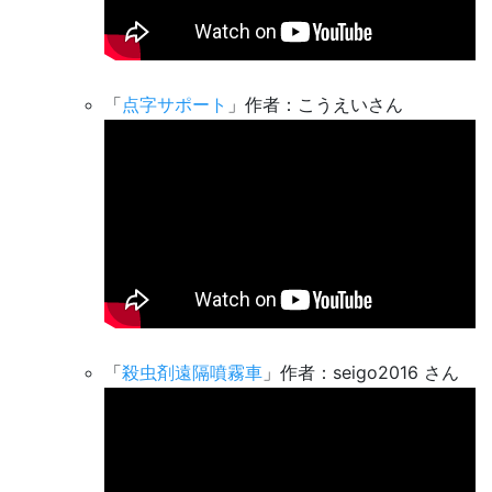
「
点字サポート
」作者：こうえいさん
「
殺虫剤遠隔噴霧車
」作者：seigo2016 さん