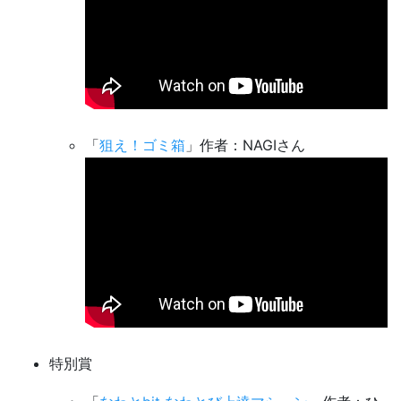
「
狙え！ゴミ箱
」作者：NAGIさん
特別賞