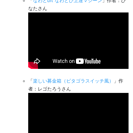
「
なわとbit なわとび上達マシーン
」作者：ひ
なたさん
「
楽しい募金箱（ピタゴラスイッチ風）
」作
者：レゴたろうさん