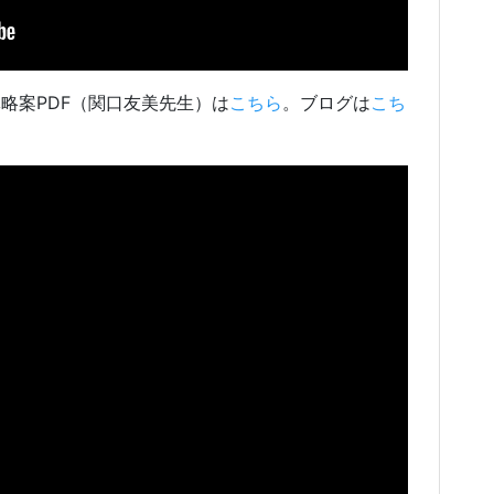
導略案PDF（関口友美先生）は
こちら
。ブログは
こち