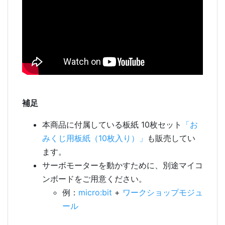
補足
本商品に付属している板紙 10枚セット
「お
みくじ用板紙（10枚入り）」
も販売してい
ます。
サーボモーターを動かすために、別途マイコ
ンボードをご用意ください。
例：
micro:bit
+
ワークショップモジュ
ール