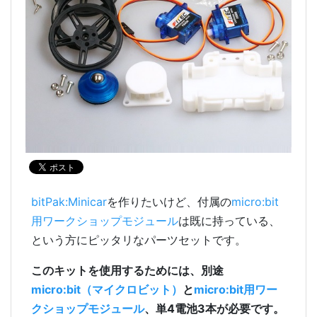
bitPak:Minicar
を作りたいけど、付属の
micro:bit
用ワークショップモジュール
は既に持っている、
という方にピッタリなパーツセットです。
このキットを使用するためには、別途
micro:bit（マイクロビット）
と
micro:bit用ワー
クショップモジュール
、単4電池3本が必要です。